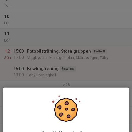
Tor
10
Fre
11
Lör
12
15:00
Fotbollsträning, Stora gruppen
Fotboll
17:00
Sön
Viggbydalen konstgräsplan, Skördevägen, Täby
16:00
Bowlingträning
Bowling
19:00
Täby Bowlinghall
v.16
13
Mån
14
Tis
15