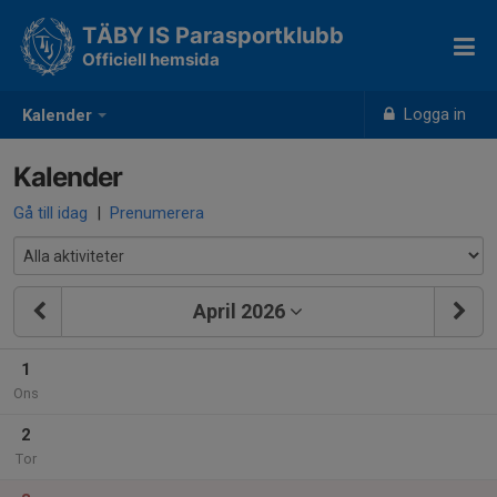
TÄBY IS Parasportklubb
Officiell hemsida
Logga in
Kalender
Kalender
Gå till idag
|
Prenumerera
April 2026
1
Ons
2
Tor