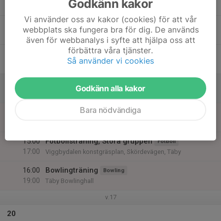
Godkänn kakor
Ons
Vi använder oss av kakor (cookies) för att vår
16
webbplats ska fungera bra för dig. De används
Tor
även för webbanalys i syfte att hjälpa oss att
förbättra våra tjänster.
17
Så använder vi cookies
Fre
18
Godkänn alla kakor
Lör
Bara nödvändiga
19
14:00
Fotbollsträning, Lilla gruppen
Fotboll
15:00
Sön
Näsbydalsskolans idrottshall, Täby
15:00
Fotbollsträning, Stora gruppen
Fotboll
17:00
Viggbydalen konstgräsplan, Skördevägen, Täby
16:00
Bowlingträning
Bowling
19:00
Täby Bowlinghall
v.17
20