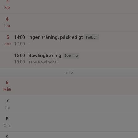
3
Fre
4
Lör
5
14:00
Ingen träning, påskledigt
Fotboll
17:00
Sön
-
16:00
Bowlingträning
Bowling
19:00
Täby Bowlinghall
v.15
6
Mån
7
Tis
8
Ons
9