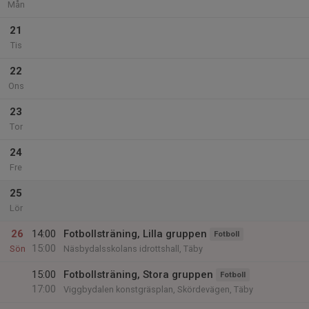
Mån
21
Tis
22
Ons
23
Tor
24
Fre
25
Lör
26
14:00
Fotbollsträning, Lilla gruppen
Fotboll
15:00
Sön
Näsbydalsskolans idrottshall, Täby
15:00
Fotbollsträning, Stora gruppen
Fotboll
17:00
Viggbydalen konstgräsplan, Skördevägen, Täby