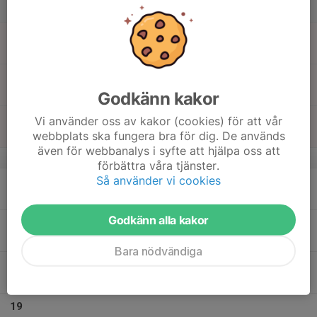
Lör
15
14:00
Fotbollsträning, Lilla gruppen
Fotboll
15:00
Sön
Näsbydalsskolans idrottshall, Täby
15:00
Fotbollsträning, Stora gruppen
Fotboll
17:00
Näsbydalsskolans idrottshall, Täby
Godkänn kakor
16:00
Bowlingträning
Vi använder oss av kakor (cookies) för att vår
Bowling
19:00
webbplats ska fungera bra för dig. De används
Täby Bowlinghall
även för webbanalys i syfte att hjälpa oss att
v.12
förbättra våra tjänster.
Så använder vi cookies
16
Mån
Godkänn alla kakor
17
Tis
Bara nödvändiga
18
Ons
19