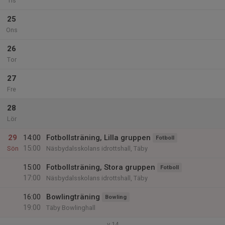
Tis
25
Ons
26
Tor
27
Fre
28
Lör
29
14:00
Fotbollsträning, Lilla gruppen
Fotboll
15:00
Sön
Näsbydalsskolans idrottshall, Täby
15:00
Fotbollsträning, Stora gruppen
Fotboll
17:00
Näsbydalsskolans idrottshall, Täby
16:00
Bowlingträning
Bowling
19:00
Täby Bowlinghall
v.14