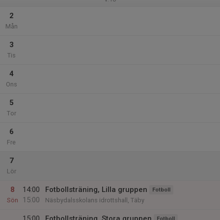
2
Mån
3
Tis
4
Ons
5
Tor
6
Fre
7
Lör
8
14:00
Fotbollsträning, Lilla gruppen
Fotboll
15:00
Sön
Näsbydalsskolans idrottshall, Täby
15:00
Fotbollsträning, Stora gruppen
Fotboll