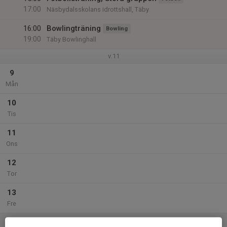
17:00
Näsbydalsskolans idrottshall, Täby
16:00
Bowlingträning
Bowling
19:00
Täby Bowlinghall
v.11
9
Mån
10
Tis
11
Ons
12
Tor
13
Fre
14