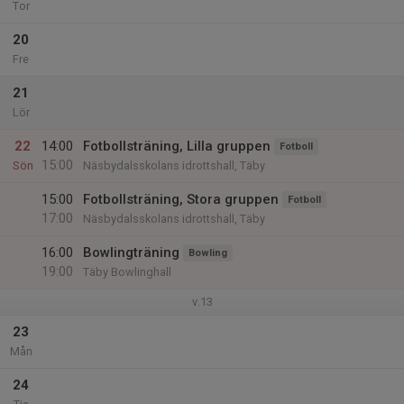
Tor
20
Fre
21
Lör
22
14:00
Fotbollsträning, Lilla gruppen
Fotboll
15:00
Sön
Näsbydalsskolans idrottshall, Täby
15:00
Fotbollsträning, Stora gruppen
Fotboll
17:00
Näsbydalsskolans idrottshall, Täby
16:00
Bowlingträning
Bowling
19:00
Täby Bowlinghall
v.13
23
Mån
24