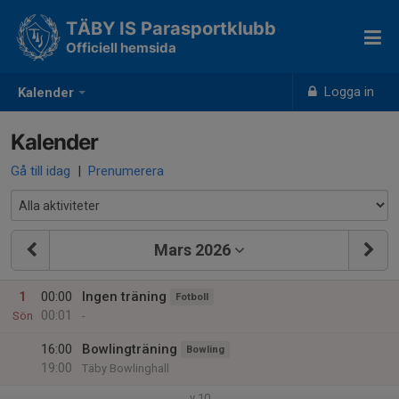
TÄBY IS Parasportklubb
Officiell hemsida
Logga in
Kalender
Kalender
Gå till idag
|
Prenumerera
Mars 2026
1
00:00
Ingen träning
Fotboll
00:01
Sön
-
16:00
Bowlingträning
Bowling
19:00
Täby Bowlinghall
v.10