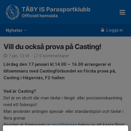
TÄBY IS Parasportklubb
Officiell hemsida
Logga in
Nyheter
Vill du också prova på Casting!
7 jan, 12:41
0 kommentarer
Lördag den 17 januari kl.14.00 – 16.00 arrangerar vi
tillsammans med Castingförbundet en första prova på,
Casting i Hägernäs, F2-hallen
Vad är Casting?
Det är en idrott där man tävlar i längd- eller precisionskastning
med ett fiskespö!
Man använder antingen special- eller standardspön och tävlar i
flera grenar.
Sporten är framvuxen ur
sportfiskares
behov av att kasta långt