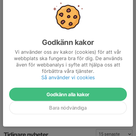
och med hög träffsäkerhet.
Peter från Castingföbundet har med sig utrustning och kommer
att berätta om casting, visa och hjälpa dig att komma igång!
17 januari kl.14.00 -16.00
31 januari kl.14.00 -16.00
14 februari kl.14.00 – 16.00
Godkänn kakor
Har du frågor kontakta Peter 073 51 75 93 eller Bert-Olov 076 84
Vi använder oss av kakor (cookies) för att vår
84 555.
webbplats ska fungera bra för dig. De används
Du anmäler dig till Bert-Olov
även för webbanalys i syfte att hjälpa oss att
förbättra våra tjänster.
Dela nyhet
Så använder vi cookies
Godkänn alla kakor
Kommentarer
Bara nödvändiga
Tidigare nyheter