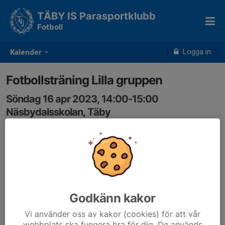
TÄBY IS Parasportklubb
Fotboll
Logga in
Kalender
Fotbollsträning Lilla gruppen
Söndag 16 apr 2023, 14:00-15:00
Näsbydalsskolan, Täby
Samling: 14:00
Godkänn kakor
Vi använder oss av kakor (cookies) för att vår
webbplats ska fungera bra för dig. De används