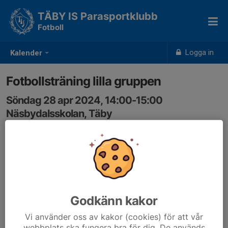
TÄBY IS Parasportklubb
Fotboll
Logga in
Kalender
Fotbollsträning lilla gruppen
Söndag 28 apr 2024, 14:00-15:00
Näsbydalsskolan, Täby
Samling: 14:00
Godkänn kakor
Vi använder oss av kakor (cookies) för att vår
webbplats ska fungera bra för dig. De används