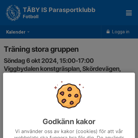
TÄBY IS Parasportklubb
Fotboll
Logga in
Kalender
Träning stora gruppen
Söndag 6 okt 2024, 15:00-17:00
Viggbydalen konstgräsplan, Skördevägen,
Täby
Samling: 15:00
Godkänn kakor
Vi använder oss av kakor (cookies) för att vår
webbplats ska fungera bra för dig. De används