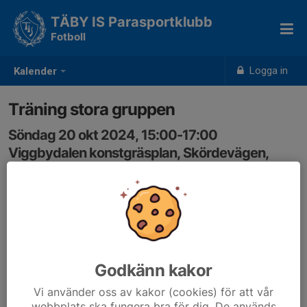
TÄBY IS Parasportklubb
Fotboll
Logga in
Kalender
Träning stora gruppen
Söndag 20 okt 2024, 15:00-17:00
Viggbydalen konstgräsplan, Skördevägen,
Täby
Samling: 15:00
Godkänn kakor
Vi använder oss av kakor (cookies) för att vår
webbplats ska fungera bra för dig. De används