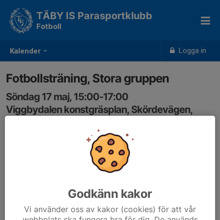
TÄBY IS Parasportklubb
Fotboll
Logga in
Kalender
Fotbollsträning, Stora gruppen
Söndag 17 maj, 15:00-17:00
Viggbydalen konstgräsplan, Skördevägen,
Täby
Samling: 15:00
Godkänn kakor
Vi använder oss av kakor (cookies) för att vår
webbplats ska fungera bra för dig. De används