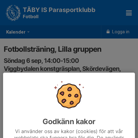
TÄBY IS Parasportklubb
Fotboll
Logga in
Kalender
Fotbollsträning, Lilla gruppen
Söndag 6 sep, 14:00-15:00
Viggbydalen konstgräsplan, Skördevägen,
Täby
Samling: 14:00
Godkänn kakor
Vi använder oss av kakor (cookies) för att vår
webbplats ska fungera bra för dig. De används