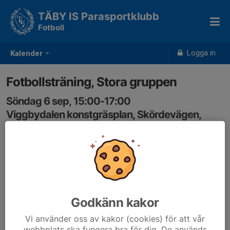
TÄBY IS Parasportklubb
Fotboll
Logga in
Kalender
Fotbollsträning, Stora gruppen
Söndag 6 sep, 15:00-17:00
Viggbydalen konstgräsplan, Skördevägen,
Täby
Samling: 15:00
Godkänn kakor
Vi använder oss av kakor (cookies) för att vår
webbplats ska fungera bra för dig. De används