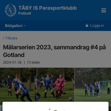
TÄBY IS Parasportklubb
Fotboll
Logga in
Bildgalleri
Tillbaka
Mälarserien 2023, sammandrag #4 på
Gotland
2024-01-26
|
13 bilder