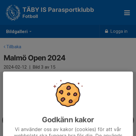
TÄBY IS Parasportklubb
Fotboll
Logga in
Bildgalleri
Tillbaka
Malmö Open 2024
2024-02-12
|
Bild
3
av 15
Godkänn kakor
Vi använder oss av kakor (cookies) för att vår
webbplats ska fungera bra för dig. De används