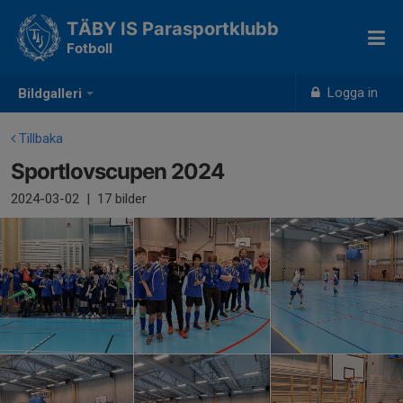
TÄBY IS Parasportklubb
Fotboll
Logga in
Bildgalleri
Tillbaka
Sportlovscupen 2024
2024-03-02
|
17 bilder