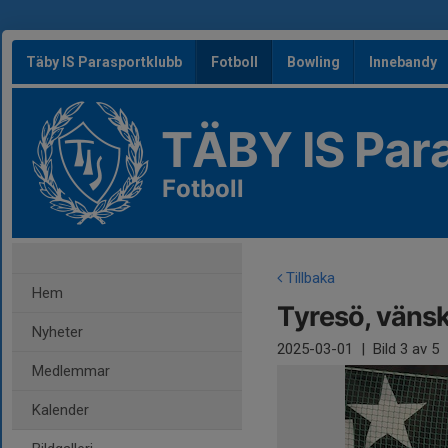
Täby IS Parasportklubb
Fotboll
Bowling
Innebandy
TÄBY IS Par
Fotboll
Tillbaka
Hem
Tyresö, väns
Nyheter
2025-03-01
|
Bild
3
av 5
Medlemmar
Kalender