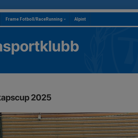
Frame Fotboll/RaceRunning
Alpint
asportklubb
kapscup 2025