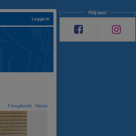
Följ oss!
Logga in
Föregående
Nästa