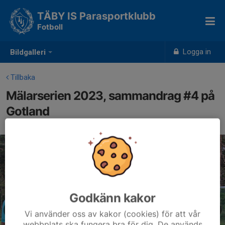
TÄBY IS Parasportklubb
Fotboll
Logga in
Bildgalleri
Tillbaka
Mälarserien 2023, sammandrag #4 på
Gotland
2024-01-26
|
Bild
3
av 13
Godkänn kakor
Vi använder oss av kakor (cookies) för att vår
webbplats ska fungera bra för dig. De används