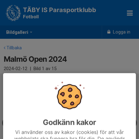
TÄBY IS Parasportklubb
Fotboll
Logga in
Bildgalleri
Tillbaka
Malmö Open 2024
2024-02-12
|
Bild
1
av 15
Godkänn kakor
Vi använder oss av kakor (cookies) för att vår
webbplats ska fungera bra för dig. De används