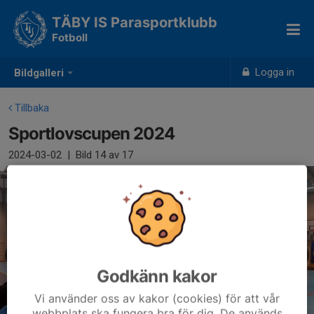
TÄBY IS Parasportklubb
Fotboll
Logga in
Bildgalleri
Tillbaka
Sportlovscupen 2024
2024-03-02
|
Bild
14
av 17
Godkänn kakor
Vi använder oss av kakor (cookies) för att vår
webbplats ska fungera bra för dig. De används