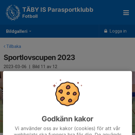
TÄBY IS Parasportklubb
Fotboll
Logga in
Bildgalleri
Tillbaka
Sportlovscupen 2023
2023-03-06
|
Bild
11
av 12
Godkänn kakor
Vi använder oss av kakor (cookies) för att vår
webbplats ska fungera bra för dig. De används