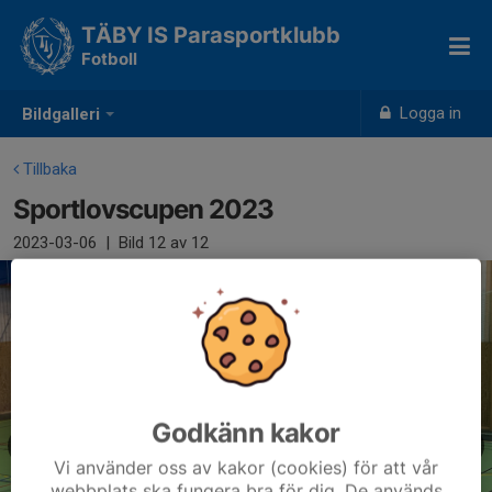
TÄBY IS Parasportklubb
Fotboll
Logga in
Bildgalleri
Tillbaka
Sportlovscupen 2023
2023-03-06
|
Bild
12
av 12
Godkänn kakor
Vi använder oss av kakor (cookies) för att vår
webbplats ska fungera bra för dig. De används