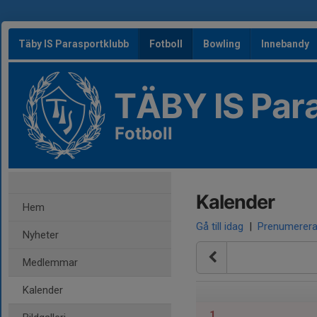
Täby IS Parasportklubb
Fotboll
Bowling
Innebandy
TÄBY IS Par
Fotboll
Kalender
Hem
Gå till idag
|
Prenumerer
Nyheter
Medlemmar
Kalender
1