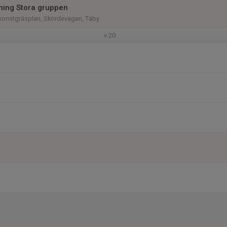
äning Stora gruppen
konstgräsplan, Skördevägen, Täby
v.20