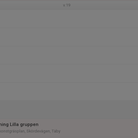
v.19
ning Lilla gruppen
konstgräsplan, Skördevägen, Täby