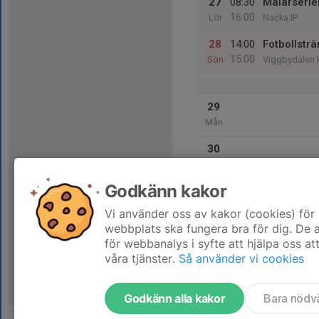
27
08:30
Mälarseri
16:00
Lör
Nacka IP
28
14:00
Fotbollsträ
15:00
Sön
Viggbydalen 
29
Mån
30
Tis
Godkänn kakor
31
Ons
Vi använder oss av kakor (cookies) för 
webbplats ska fungera bra för dig. De
för webbanalys i syfte att hjälpa oss at
våra tjänster.
Så använder vi cookies
Godkänn alla kakor
Bara nödv