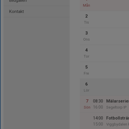
Bildgalleri
Mån
Kontakt
2
Tis
3
Ons
4
Tor
5
Fre
6
Lör
7
08:30
Mälarserie
16:00
Sön
Segeltorp IP
14:00
Fotbollsträ
15:00
Viggbydalen 