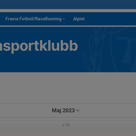
Frame Fotboll/RaceRunning
Alpint
asportklubb
a
Maj 2023
v.18