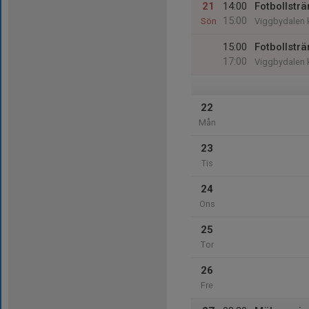
21
14:00
Fotbollsträ
15:00
Sön
Viggbydalen 
15:00
Fotbollstr
17:00
Viggbydalen 
22
Mån
23
Tis
24
Ons
25
Tor
26
Fre