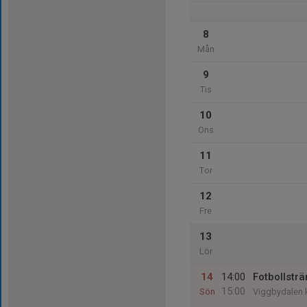
8
Mån
9
Tis
10
Ons
11
Tor
12
Fre
13
Lör
14
14:00
Fotbollsträ
15:00
Sön
Viggbydalen 