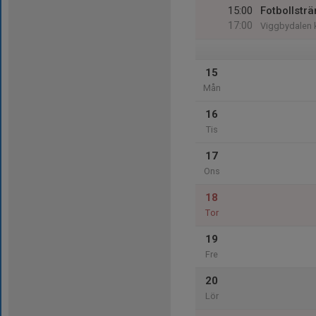
15:00
Fotbollstr
17:00
Viggbydalen 
15
Mån
16
Tis
17
Ons
18
Tor
19
Fre
20
Lör