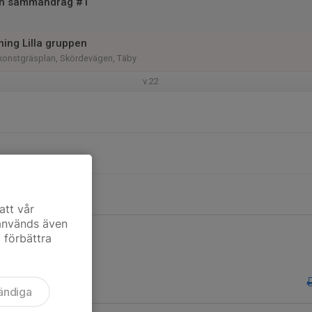
en sammandrag #1
ning Lilla gruppen
konstgräsplan, Skördevägen, Täby
v.22
att vår
 används även
t förbättra
ändiga