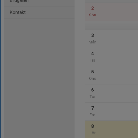
Bildgalleri
2
Kontakt
Sön
3
Mån
4
Tis
5
Ons
6
Tor
7
Fre
8
Lör