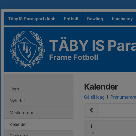
Täby IS Parasportklubb
Fotboll
Bowling
Innebandy
TÄBY IS Par
Frame Fotboll
Kalender
Hem
Gå till idag
|
Prenumerer
Nyheter
Medlemmar
Kalender
1
Lör