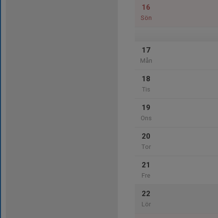
16
Sön
17
Mån
18
Tis
19
Ons
20
Tor
21
Fre
22
Lör