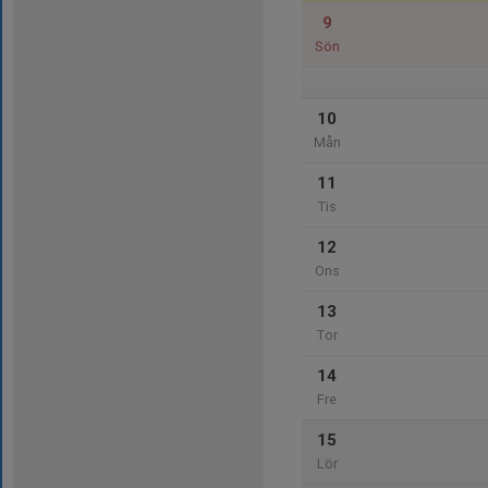
9
Sön
10
Mån
11
Tis
12
Ons
13
Tor
14
Fre
15
Lör