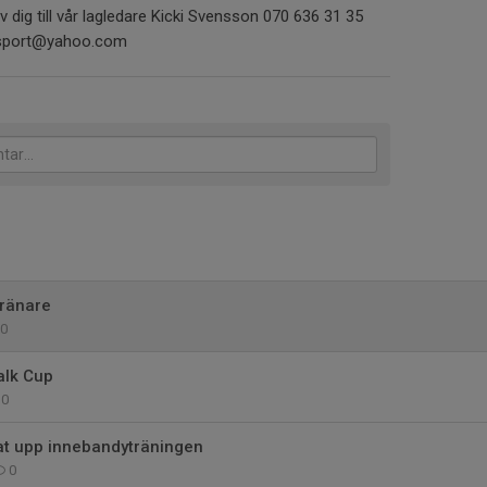
v dig till vår lagledare Kicki Svensson 070 636 31 35
arasport@yahoo.com
tränare
0
alk Cup
0
tat upp innebandyträningen
0