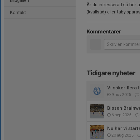
Bildgalleri
Är du intresserad så hör a
(kvällstid) eller tabyisp
Kontakt
Kommentarer
Tidigare nyheter
Vi söker flera 
9 nov 2025
Bissen Brainw
6 sep 2025
Nu har vi star
20 aug 2025