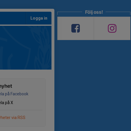
Följ oss!
Logga in
nyhet
la på Facebook
la på X
heter via RSS