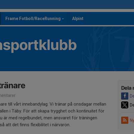
Frame Fotboll/RaceRunning
Alpint
asportklubb
 tränare
Dela 
entarer
De
nare till vårt innebandylag. Vi tränar på onsdagar mellan
De
allen i Täby. För att skapa trygghet och kontinuitet för
tt du är med regelbundet, men ansvaret för träningen
Ny
å att det finns flexibilitet i närvaron.