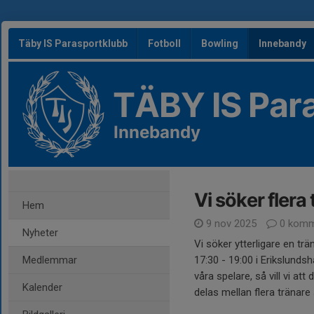
Täby IS Parasportklubb
Fotboll
Bowling
Innebandy
TÄBY IS Par
Innebandy
Vi söker flera
Hem
9 nov 2025
0 komm
Nyheter
Vi söker ytterligare en trä
Medlemmar
17:30 - 19:00 i Erikslundsh
våra spelare, så vill vi a
Kalender
delas mellan flera tränare s