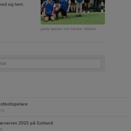
e med sig hem.
glada spelare och tränare i Malmö
a fotbollspelare
0
larserien 2025 på Gotland
0