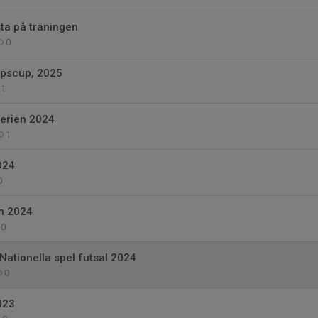
ta på träningen
0
pscup, 2025
1
serien 2024
1
024
0
n 2024
0
ationella spel futsal 2024
0
023