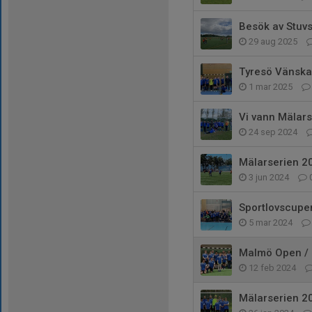
Besök av Stuvs
29 aug 2025
Tyresö Vänska
1 mar 2025
Vi vann Mälar
24 sep 2024
Mälarserien 2
3 jun 2024
Sportlovscupe
5 mar 2024
Malmö Open / N
12 feb 2024
Mälarserien 2