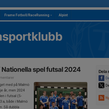
Frame Fotboll/RaceRunning
Alpint
asportklubb
Nationella spel futsal 2024
Dela 
mentarer
De
laget med på Malmö
De
je år, men 2024
en i futsal (5-
Ny
3:a, både i Malmö
n. Så dubbla