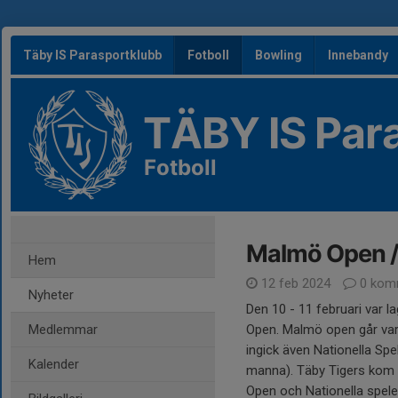
Täby IS Parasportklubb
Fotboll
Bowling
Innebandy
TÄBY IS Par
Fotboll
Malmö Open / 
Hem
12 feb 2024
0 kom
Nyheter
Den 10 - 11 februari var 
Medlemmar
Open. Malmö open går var
ingick även Nationella Spel
Kalender
manna). Täby Tigers kom 
Open och Nationella spele