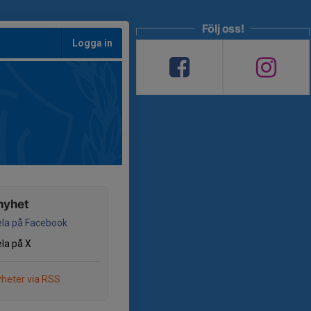
Följ oss!
Logga in
nyhet
la på Facebook
la på X
heter via RSS