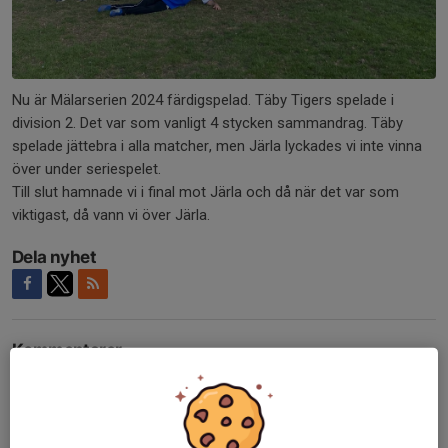
Nu är Mälarserien 2024 färdigspelad. Täby Tigers spelade i
division 2. Det var som vanligt 4 stycken sammandrag. Täby
spelade jättebra i alla matcher, men Järla lyckades vi inte vinna
över under seriespelet.
Till slut hamnade vi i final mot Järla och då när det var som
viktigast, då vann vi över Järla.
Dela nyhet
Kommentarer
Tina
24 sep 2024
Grattis till guldet Täby!