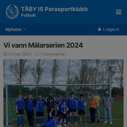
TÄBY IS Parasportklubb
Fotboll
Logga in
Nyheter
Vi vann Mälarserien 2024
24 sep 2024
1 kommentar