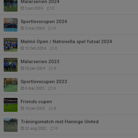
Mälarserien 2024
3 jun 2024
0
Sportlovscupen 2024
5 mar 2024
0
Malmö Open / Nationella spel futsal 2024
12 feb 2024
0
Mälarserien 2023
26 jan 2024
0
Sportlovscupen 2023
6 mar 2023
0
Friends cupen
19 jan 2023
0
Träningsmatch mot Haninge United
22 aug 2022
0