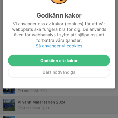
Godkänn kakor
Tidigare nyheter
Vi använder oss av kakor (cookies) för att vår
webbplats ska fungera bra för dig. De används
Vi vill bli flera fotbollspelare
även för webbanalys i syfte att hjälpa oss att
10 nov 2025
0
förbättra våra tjänster.
Så använder vi cookies
Avslutning Mälarserien 2025 på Gotland
9 nov 2025
0
Godkänn alla kakor
Besök av Stuvsta på träningen
Bara nödvändiga
29 aug 2025
0
Tyresö Vänskapscup, 2025
1 mar 2025
1
Vi vann Mälarserien 2024
24 sep 2024
1