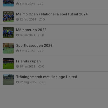
5 mar 2024
0
Malmö Open / Nationella spel futsal 2024
12 feb 2024
0
Mälarserien 2023
26 jan 2024
0
Sportlovscupen 2023
6 mar 2023
0
Friends cupen
19 jan 2023
0
Träningsmatch mot Haninge United
22 aug 2022
0