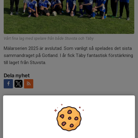
Vårt fina lag med spelare från både Stuvsta och Täby
Mälarserien 2025 är avslutad. Som vanligt så spelades det sista
sammandraget på Gotland. I år fick Täby fantastisk förstärkning
till laget från Stuvsta.
Dela nyhet
Kommentarer