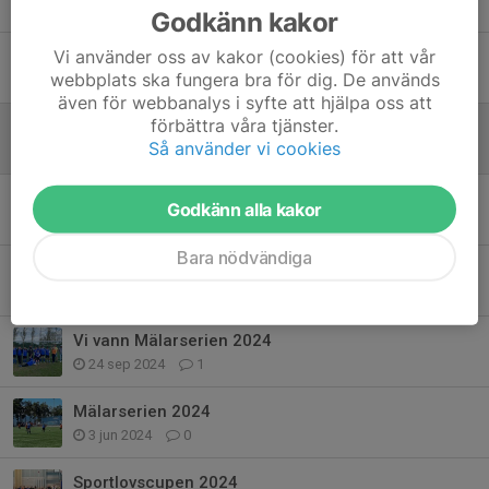
Tidigare nyheter
Godkänn kakor
Vi använder oss av kakor (cookies) för att vår
Vi vill bli flera fotbollspelare
webbplats ska fungera bra för dig. De används
10 nov 2025
0
även för webbanalys i syfte att hjälpa oss att
förbättra våra tjänster.
Avslutning Mälarserien 2025 på Gotland
Så använder vi cookies
9 nov 2025
0
Besök av Stuvsta på träningen
Godkänn alla kakor
29 aug 2025
0
Bara nödvändiga
Tyresö Vänskapscup, 2025
1 mar 2025
1
Vi vann Mälarserien 2024
24 sep 2024
1
Mälarserien 2024
3 jun 2024
0
Sportlovscupen 2024