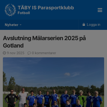
TÄBY IS Parasportklubb
Fotboll
Logga in
Nyheter
Avslutning Mälarserien 2025 på
Gotland
9 nov 2025
0 kommentarer